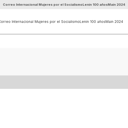
Correo Internacional Mujeres por el Socialismo
Lenin 100 años
Main 2024
orreo Internacional Mujeres por el Socialismo
Lenin 100 años
Main 2024