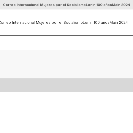
Correo Internacional Mujeres por el Socialismo
Lenin 100 años
Main 2024
orreo Internacional Mujeres por el Socialismo
Lenin 100 años
Main 2024