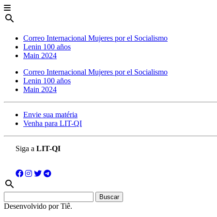
search
Correo Internacional Mujeres por el Socialismo
Lenin 100 años
Main 2024
Correo Internacional Mujeres por el Socialismo
Lenin 100 años
Main 2024
Envie sua matéria
Venha para LIT-QI
Siga a
LIT-QI
search
Buscar:
Desenvolvido por Tiê.