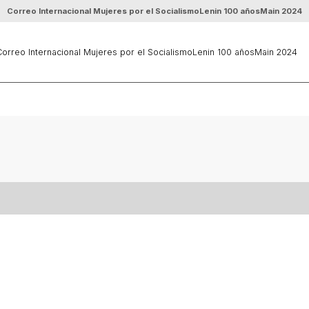
Correo Internacional Mujeres por el Socialismo
Lenin 100 años
Main 2024
orreo Internacional Mujeres por el Socialismo
Lenin 100 años
Main 2024