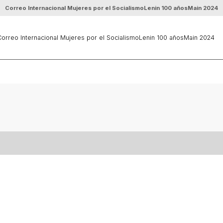
Correo Internacional Mujeres por el Socialismo
Lenin 100 años
Main 2024
orreo Internacional Mujeres por el Socialismo
Lenin 100 años
Main 2024