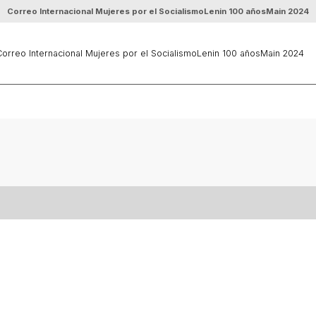
Correo Internacional Mujeres por el Socialismo
Lenin 100 años
Main 2024
orreo Internacional Mujeres por el Socialismo
Lenin 100 años
Main 2024