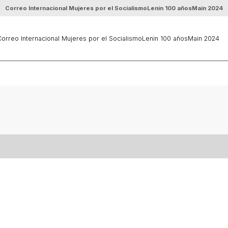
Correo Internacional Mujeres por el Socialismo
Lenin 100 años
Main 2024
orreo Internacional Mujeres por el Socialismo
Lenin 100 años
Main 2024