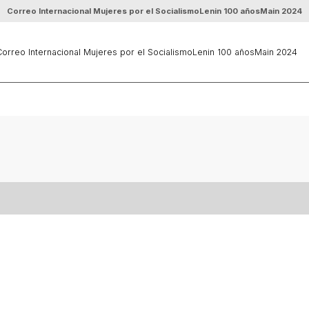
Correo Internacional Mujeres por el Socialismo
Lenin 100 años
Main 2024
orreo Internacional Mujeres por el Socialismo
Lenin 100 años
Main 2024