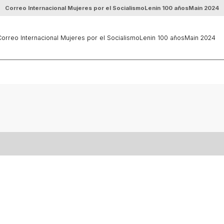
Correo Internacional Mujeres por el Socialismo
Lenin 100 años
Main 2024
orreo Internacional Mujeres por el Socialismo
Lenin 100 años
Main 2024