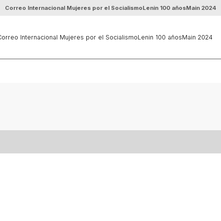
Correo Internacional Mujeres por el Socialismo
Lenin 100 años
Main 2024
orreo Internacional Mujeres por el Socialismo
Lenin 100 años
Main 2024