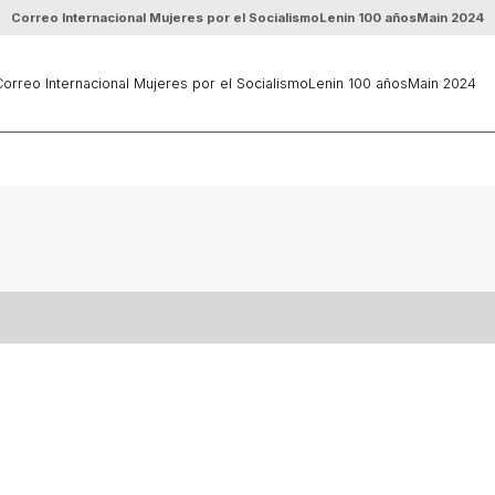
Correo Internacional Mujeres por el Socialismo
Lenin 100 años
Main 2024
orreo Internacional Mujeres por el Socialismo
Lenin 100 años
Main 2024