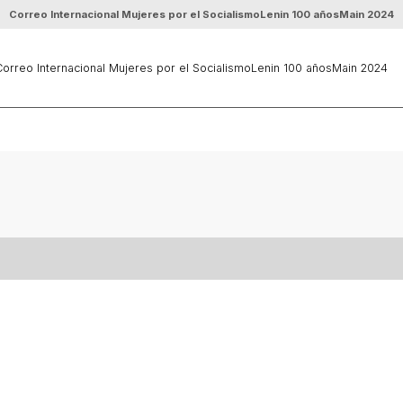
Correo Internacional Mujeres por el Socialismo
Lenin 100 años
Main 2024
orreo Internacional Mujeres por el Socialismo
Lenin 100 años
Main 2024