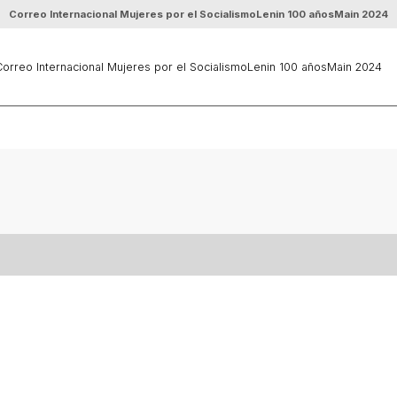
Correo Internacional Mujeres por el Socialismo
Lenin 100 años
Main 2024
orreo Internacional Mujeres por el Socialismo
Lenin 100 años
Main 2024