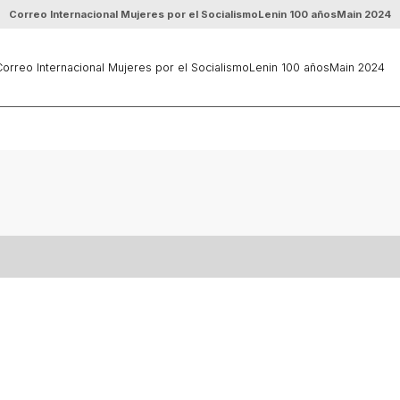
Correo Internacional Mujeres por el Socialismo
Lenin 100 años
Main 2024
orreo Internacional Mujeres por el Socialismo
Lenin 100 años
Main 2024