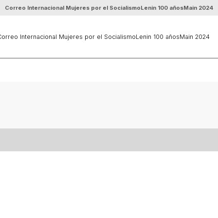
Correo Internacional Mujeres por el Socialismo
Lenin 100 años
Main 2024
orreo Internacional Mujeres por el Socialismo
Lenin 100 años
Main 2024