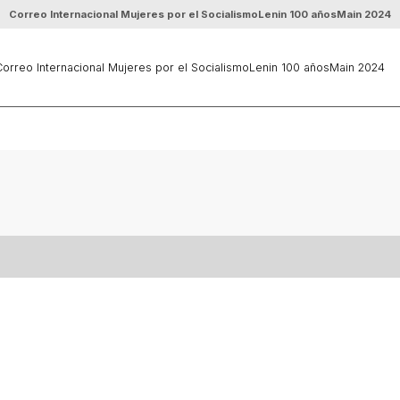
Correo Internacional Mujeres por el Socialismo
Lenin 100 años
Main 2024
orreo Internacional Mujeres por el Socialismo
Lenin 100 años
Main 2024