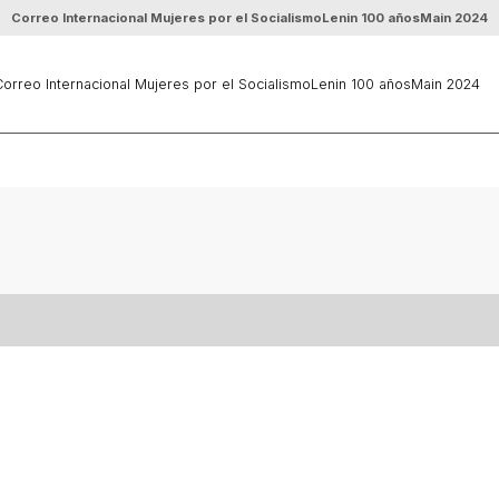
Correo Internacional Mujeres por el Socialismo
Lenin 100 años
Main 2024
orreo Internacional Mujeres por el Socialismo
Lenin 100 años
Main 2024