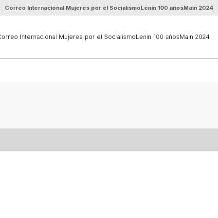
Correo Internacional Mujeres por el Socialismo
Lenin 100 años
Main 2024
orreo Internacional Mujeres por el Socialismo
Lenin 100 años
Main 2024