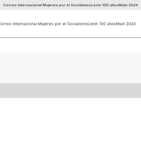
Correo Internacional Mujeres por el Socialismo
Lenin 100 años
Main 2024
orreo Internacional Mujeres por el Socialismo
Lenin 100 años
Main 2024