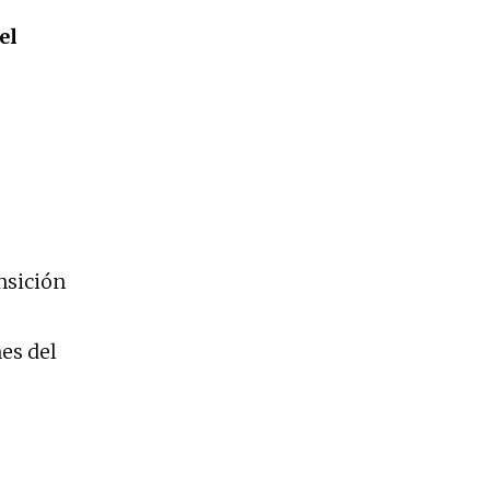
el
nsición
nes del