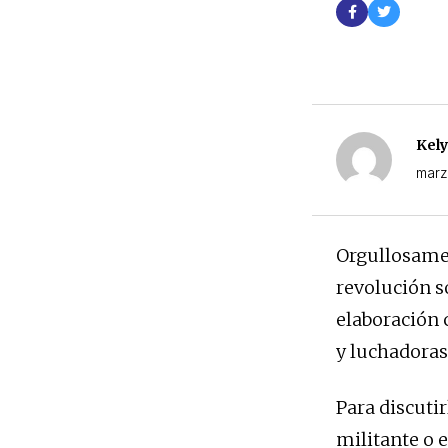
Kely
marz
Orgullosamen
revolución so
elaboración 
y luchadoras
Para discuti
militante o e