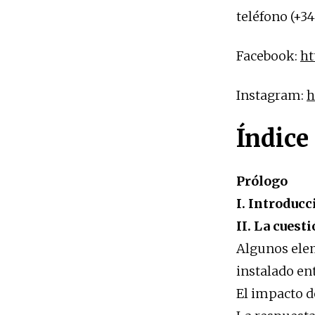
teléfono (+34
Facebook:
ht
Instagram:
h
Índice
Prólogo
I. Introducc
II. La cuest
Algunos elem
instalado en
El impacto d