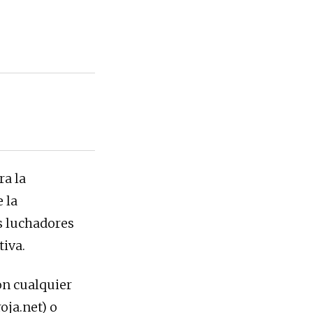
a la
 la
s luchadores
tiva.
on cualquier
oja.net) o