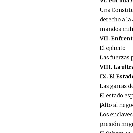
VI. Por una
Una Constitu
derecho a la
mandos milit
VII. Enfrent
El ejército
Las fuerzas p
VIII. La ult
IX. El Estad
Las garras d
El estado es
¡Alto al neg
Los enclaves 
presión migr