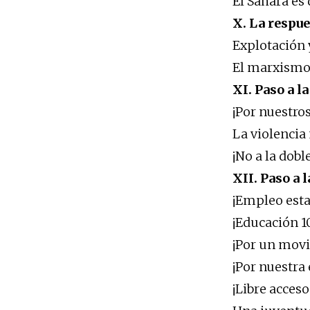
El Sahara es 
X. La respue
Explotación 
El marxismo 
XI. Paso a l
¡Por nuestro
La violencia
¡No a la dobl
XII. Paso a 
¡Empleo esta
¡Educación 1
¡Por un movi
¡Por nuestra
¡Libre acceso