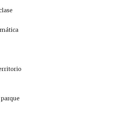
clase
omática
rritorio
n parque