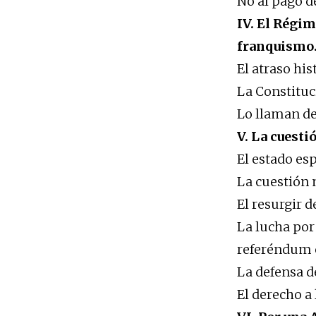
No al pago d
IV. El Régi
franquismo
El atraso his
La Constituc
Lo llaman de
V. La cuesti
El estado es
La cuestión n
El resurgir 
La lucha por
referéndum 
La defensa d
El derecho a