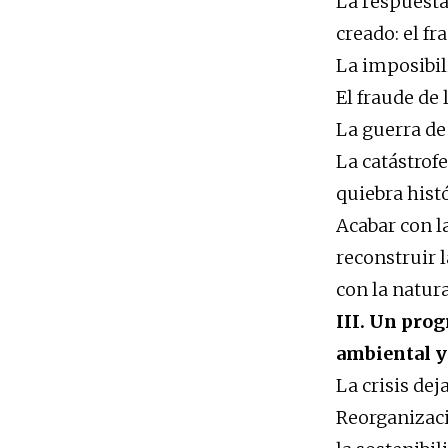
La respuesta
creado: el f
La imposibil
El fraude de 
La guerra de
La catástrofe
quiebra hist
Acabar con l
reconstruir 
con la natur
III. Un pro
ambiental y
La crisis de
Reorganizaci