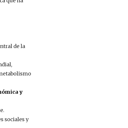
ica que ha
ntral de la
dial,
l metabolismo
onómica y
e.
s sociales y