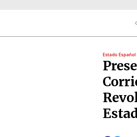
C
Estado Español
Pres
Corri
Revol
Esta