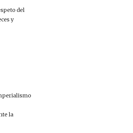
espeto del
eces y
imperialismo
nte la