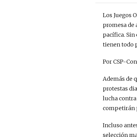
Los Juegos O
promesa de a
pacífica. Si
tienen todo p
Por CSP-Conl
Además de qu
protestas dia
lucha contra
competirán p
Incluso antes
selección mas