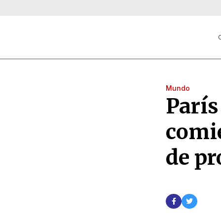
C
Mundo
París
comi
de pr