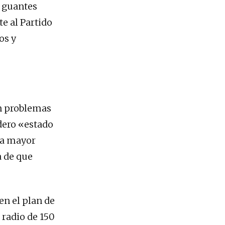
o guantes
e al Partido
 ​​y
in problemas
adero «estado
la mayor
a de que
en el plan de
 radio de 150