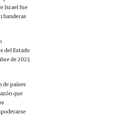
e Israel fue
an banderas
o
es del Estado
ubre de 2023,
n de países
 razón que
os
 apoderarse