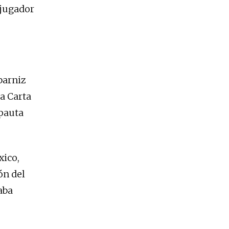
 jugador
barniz
a Carta
 pauta
xico,
ón del
aba