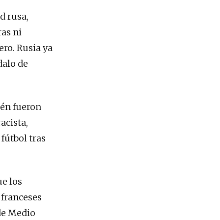
d rusa,
as ni
ero. Rusia ya
dalo de
ién fueron
acista,
fútbol tras
ue los
 franceses
 de Medio