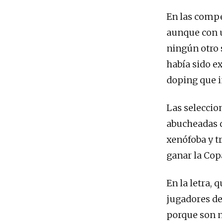
En las compe
aunque con u
ningún otro 
había sido e
doping que i
Las seleccio
abucheadas d
xenófoba y t
ganar la Cop
En la letra, 
jugadores de
porque son n