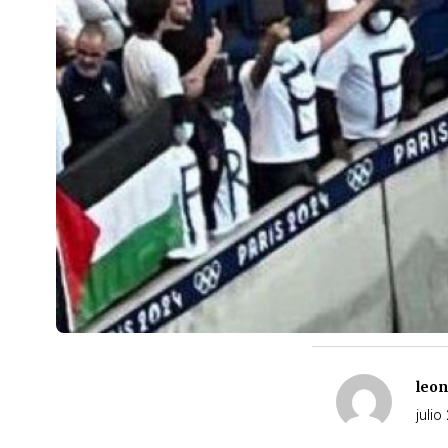
leo
julio