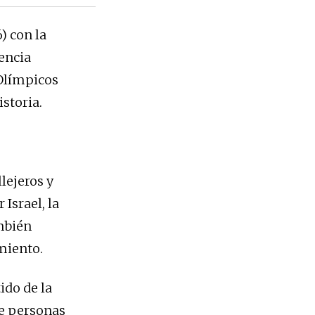
) con la
encia
 Olímpicos
storia.
lejeros y
Israel, la
ambién
miento.
ido de la
de personas