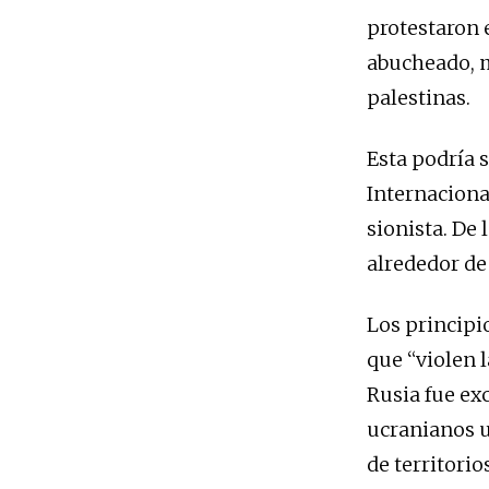
protestaron 
abucheado, m
palestinas.
Esta podría s
Internacional
sionista. De
alrededor de
Los principi
que “violen l
Rusia fue ex
ucranianos u
de territori