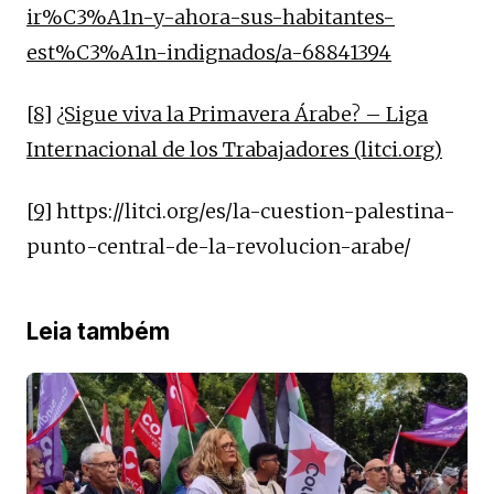
ir%C3%A1n-y-ahora-sus-habitantes-
est%C3%A1n-indignados/a-68841394
[8]
¿Sigue viva la Primavera Árabe? – Liga
Internacional de los Trabajadores (litci.org)
[9]
https://litci.org/es/la-cuestion-palestina-
punto-central-de-la-revolucion-arabe/
Leia também