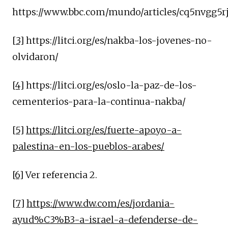
https://www.bbc.com/mundo/articles/cq5nvgg5r
[3]
https://litci.org/es/nakba-los-jovenes-no-
olvidaron/
[4]
https://litci.org/es/oslo-la-paz-de-los-
cementerios-para-la-continua-nakba/
[5]
https://litci.org/es/fuerte-apoyo-a-
palestina-en-los-pueblos-arabes/
[6]
Ver referencia 2.
[7]
https://www.dw.com/es/jordania-
ayud%C3%B3-a-israel-a-defenderse-de-