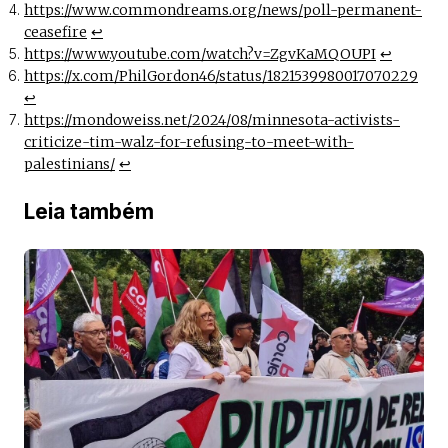
https://www.commondreams.org/news/poll-permanent-
ceasefire
↩︎
https://www.youtube.com/watch?v=ZgvKaMQOUPI
↩︎
https://x.com/PhilGordon46/status/1821539980017070229
↩︎
https://mondoweiss.net/2024/08/minnesota-activists-
criticize-tim-walz-for-refusing-to-meet-with-
palestinians/
↩︎
Leia também