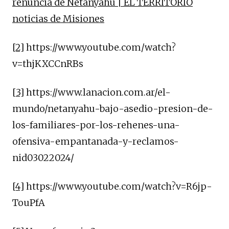
renuncia de Netanyahu | EL TERRITORIO
noticias de Misiones
[2]
https://www.youtube.com/watch?
v=thjKXCCnRBs
[3]
https://www.lanacion.com.ar/el-
mundo/netanyahu-bajo-asedio-presion-de-
los-familiares-por-los-rehenes-una-
ofensiva-empantanada-y-reclamos-
nid03022024/
[4]
https://www.youtube.com/watch?v=R6jp-
TouPfA