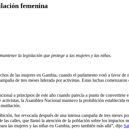
ilación femenina
antener la legislación que protege a las mujeres y las niñas.
erechos de las mujeres en Gambia, cuando el parlamento votó a favor de
 campaña de tres meses liderada por activistas. Estas luchas comenzaron
nacional a principios de este año cuando parecía a punto de convertirse e
de activistas, la Asamblea Nacional mantuvo la prohibición establecida
a mutilación.
ibición, fue revocada después de una intensa campaña de tres meses por
 las calles, que llamó la atención de la población sobre los impactos n
va para las mujeres y las niñas en Gambia, pero también más allá”, dijo
Sa