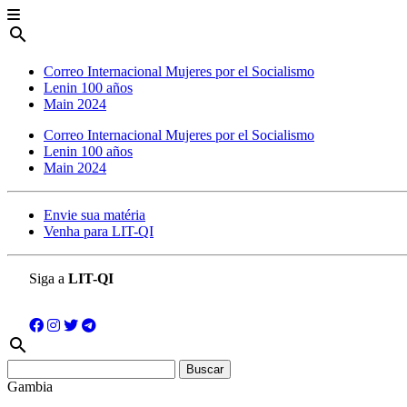
search
Correo Internacional Mujeres por el Socialismo
Lenin 100 años
Main 2024
Correo Internacional Mujeres por el Socialismo
Lenin 100 años
Main 2024
Envie sua matéria
Venha para LIT-QI
Siga a
LIT-QI
search
Buscar:
Gambia