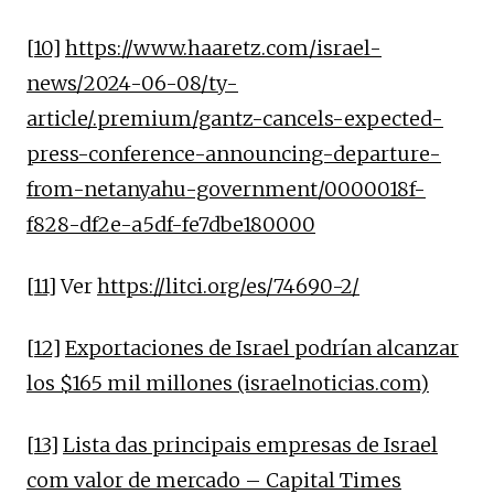
[10]
https://www.haaretz.com/israel-
news/2024-06-08/ty-
article/.premium/gantz-cancels-expected-
press-conference-announcing-departure-
from-netanyahu-government/0000018f-
f828-df2e-a5df-fe7dbe180000
[11]
Ver
https://litci.org/es/74690-2/
[12]
Exportaciones de Israel podrían alcanzar
los $165 mil millones (israelnoticias.com)
[13]
Lista das principais empresas de Israel
com valor de mercado – Capital Times