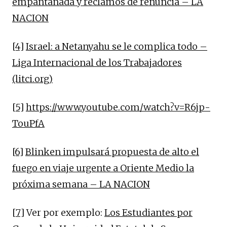
empantanada y reclamos de renuncia – LA
NACION
[4]
Israel: a Netanyahu se le complica todo –
Liga Internacional de los Trabajadores
(litci.org)
[5]
https://www.youtube.com/watch?v=R6jp-
TouPfA
[6]
Blinken impulsará propuesta de alto el
fuego en viaje urgente a Oriente Medio la
próxima semana – LA NACION
[7]
Ver por exemplo:
Los Estudiantes por