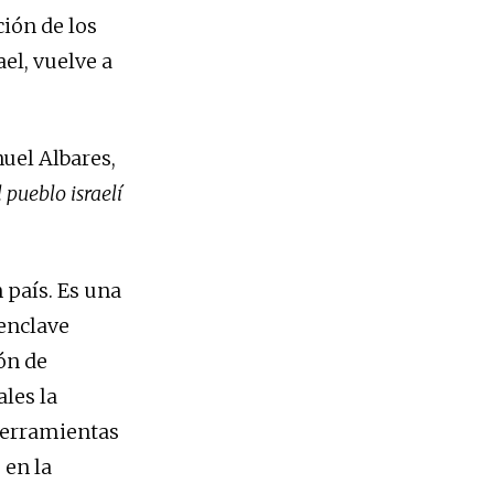
ción de los
el, vuelve a
uel Albares,
 pueblo israelí
 país. Es una
 enclave
ón de
les la
herramientas
 en la