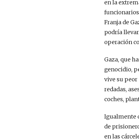
en la extrem
funcionarios
Franja de Ga
podría lleva
operación co
Gaza, que ha 
genocidio, p
vive su peor 
redadas, ase
coches, plan
Igualmente o
de prisioner
en las cárcel