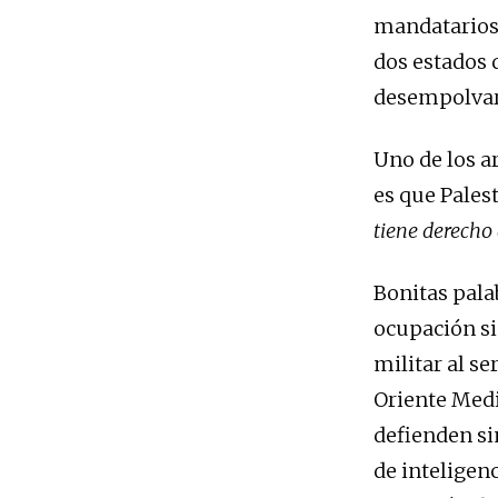
mandatarios e
dos estados q
desempolvar 
Uno de los 
es que Pales
tiene derecho 
Bonitas palab
ocupación sio
militar al s
Oriente Medi
defienden si
de inteligenc