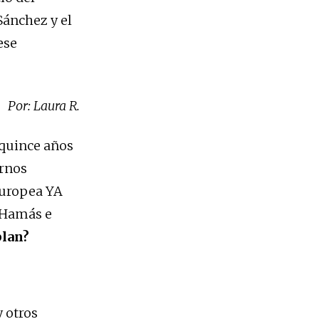
Sánchez y el
ese
Por: Laura R.
 quince años
ernos
Europea YA
e Hamás e
blan?
 otros