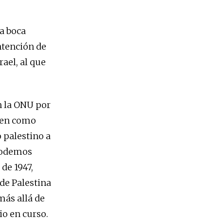
a boca
ntención de
ael, al que
n la ONU por
ocen como
 palestino a
 podemos
de 1947,
 de Palestina
 más allá de
io en curso.