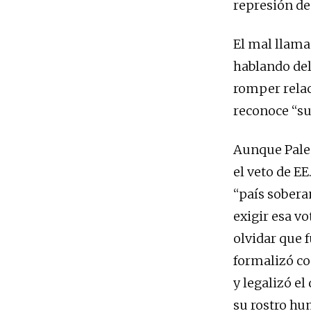
represión de
El mal llama
hablando del
romper relac
reconoce “su
Aunque Pales
el veto de EE
“país sobera
exigir esa v
olvidar que 
formalizó con
y legalizó el
su rostro hu