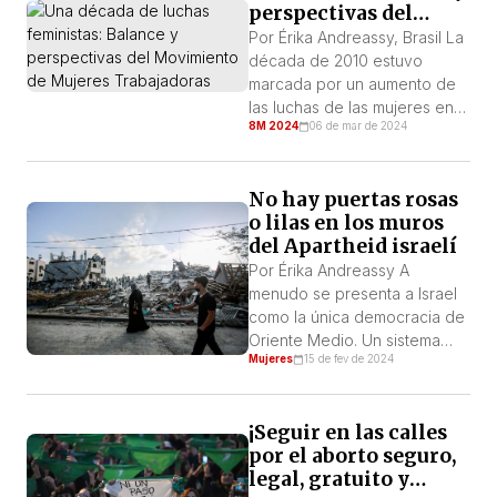
perspectivas del
Movimiento de
Por Érika Andreassy, Brasil La
Mujeres Trabajadoras
década de 2010 estuvo
marcada por un aumento de
las luchas de las mujeres en
8M 2024
06 de mar de 2024
nivel global, cuyo punto
culminante fue la
convocatoria de una huelga
No hay puertas rosas
internacional de mujeres en
o lilas en los muros
2017/2018.
del Apartheid israelí
Convencionalmente llamada
primavera feminista, esto no
Por Érika Andreassy A
ocurrió de forma aislada, sino
menudo se presenta a Israel
como parte de una
como la única democracia de
polarización social que
Oriente Medio. Un sistema
Mujeres
15 de fev de 2024
combinó […]
parlamentario multipartidista
con la correspondiente
separación de poderes y
¡Seguir en las calles
elecciones periódicas
por el aborto seguro,
abiertas y democráticas.
legal, gratuito y
Donde las instituciones del