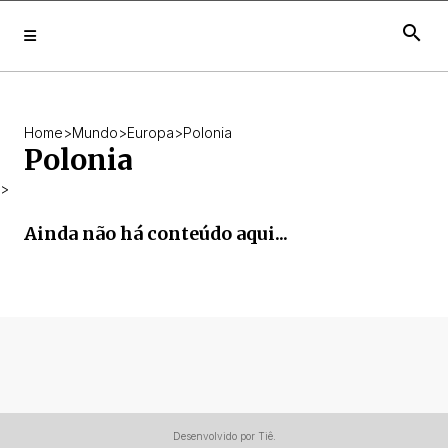
search
Home
>
Mundo
>
Europa
>
Polonia
Polonia
>
Ainda não há conteúdo aqui...
Desenvolvido por Tiê.