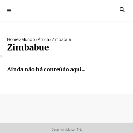
search
Home
>
Mundo
>
África
>
Zimbabue
Zimbabue
>
Ainda não há conteúdo aqui...
Desenvolvido por Tiê.