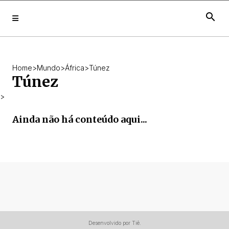
search
Home
>
Mundo
>
África
>
Túnez
Túnez
>
Ainda não há conteúdo aqui...
Desenvolvido por Tiê.