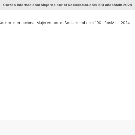
Correo Internacional Mujeres por el Socialismo
Lenin 100 años
Main 2024
orreo Internacional Mujeres por el Socialismo
Lenin 100 años
Main 2024