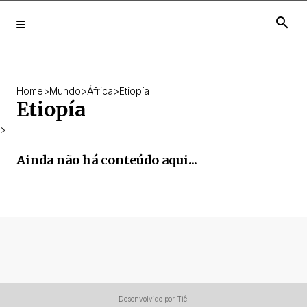
search
Home
>
Mundo
>
África
>
Etiopía
Etiopía
>
Ainda não há conteúdo aqui...
Desenvolvido por Tiê.