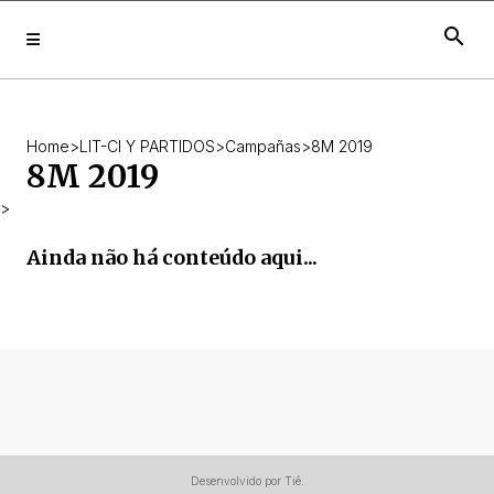
search
Home
>
LIT-CI Y PARTIDOS
>
Campañas
>
8M 2019
8M 2019
>
Ainda não há conteúdo aqui...
Desenvolvido por Tiê.