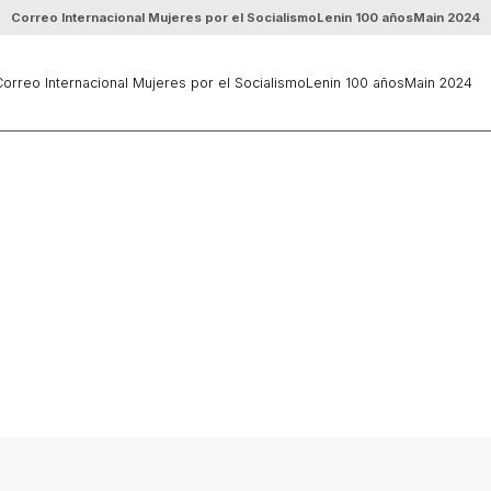
Correo Internacional Mujeres por el Socialismo
Lenin 100 años
Main 2024
orreo Internacional Mujeres por el Socialismo
Lenin 100 años
Main 2024