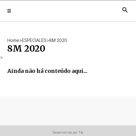
search
Home
>
ESPECIALES
>
8M 2020
8M 2020
>
Ainda não há conteúdo aqui...
Desenvolvido por Tiê.