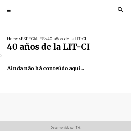
search
Home
>
ESPECIALES
>
40 años de la LIT-CI
40 años de la LIT-CI
>
Ainda não há conteúdo aqui...
Desenvolvido por Tiê.