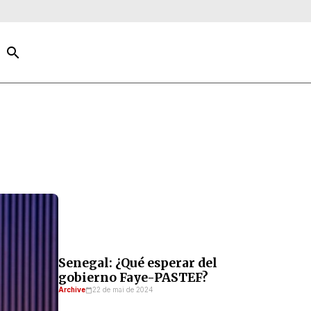
search
Senegal: ¿Qué esperar del
gobierno Faye-PASTEF?
Archive
22 de mai de 2024