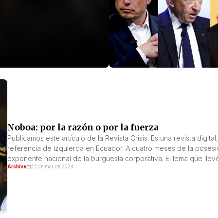
Noboa: por la razón o por la fuerza
Publicamos este artículo de la Revista Crisis. Es una revista digit
referencia de izquierda en Ecuador. A cuatro meses de la poses
exponente nacional de la burguesía corporativa. El lema que llevó
Archive
27 de mar de 2024